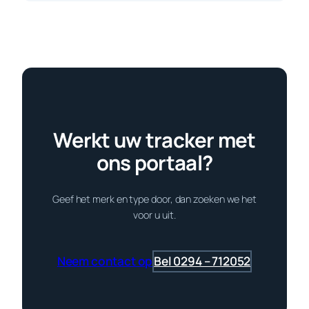
Werkt uw tracker met
ons portaal?
Geef het merk en type door, dan zoeken we het
voor u uit.
Neem contact op
Bel 0294 – 712052