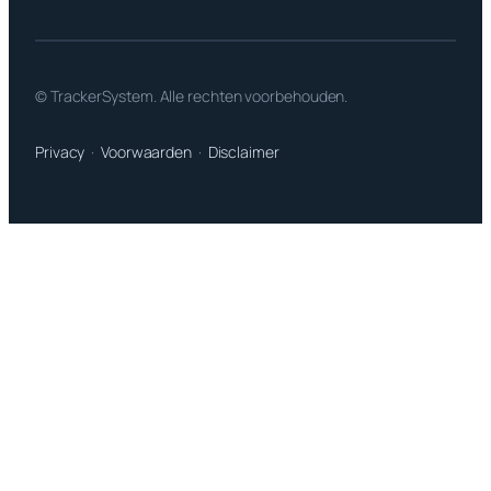
© TrackerSystem. Alle rechten voorbehouden.
Privacy
·
Voorwaarden
·
Disclaimer