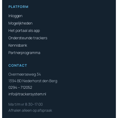
PLATFORM
Inloggen
Mogelijkheden
Het portaal als app
Ondersteunde trackers
Kennisbank
Partnerprogramma
CONTACT
Overmeerseweg 34
1394 BD Nederhorst den Berg
0294 – 712052
info@trackersystem.nl
Ma t/m vr 8:30–17:00
Afhalen alleen op afspraak