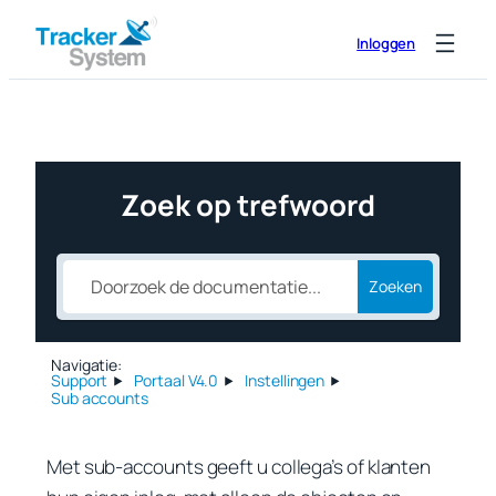
Ga
Inloggen
naar
de
inhoud
Zoek op trefwoord
Zoeken
Navigatie:
Support
Portaal V4.0
Instellingen
Sub accounts
Met sub-accounts geeft u collega’s of klanten