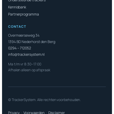
Kennisbank
Partnerprogramma
CONTACT
Overmeerseweg 34
1394 BD Nederhorst den Berg
0294 – 712052
info@trackersystem.nl
Ma t/m vr 8:30–17:00
Afhalen alleen op afspraak
© TrackerSystem. Alle rechten voorbehouden.
Privacy
·
Voorwaarden
·
Disclaimer